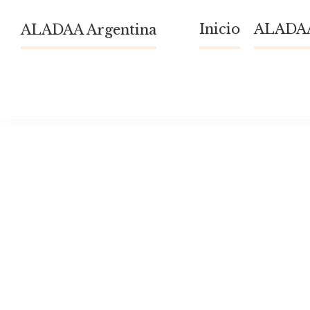
Skip
Inicio
ALADAA
ALADAA Argentina
to
content