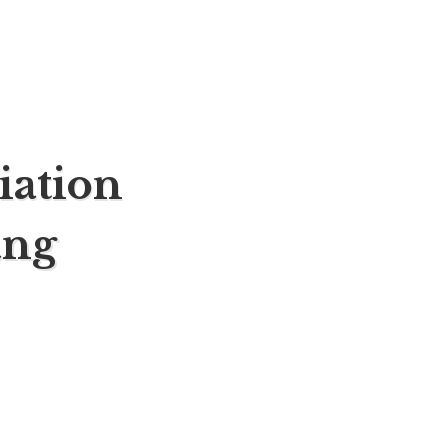
iation
ang