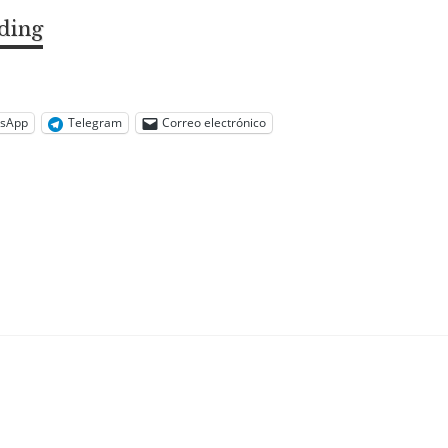
ding
Mujeres
artistas
en
la
sApp
Telegram
Correo electrónico
China
contemporanea