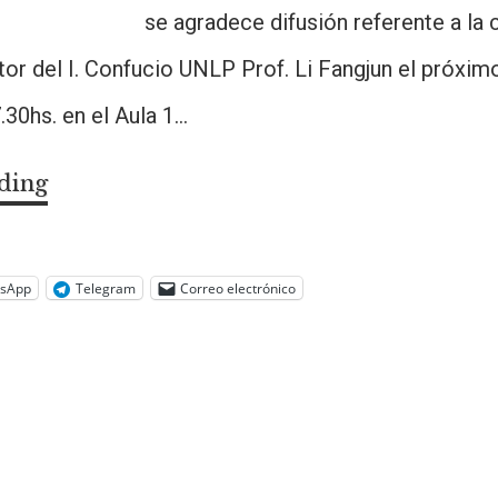
, se agradece difusión referente a la co
tor del I. Confucio UNLP Prof. Li Fangjun el próxim
.30hs. en el Aula 1…
ding
History
of
Western
Appreciation
sApp
Telegram
Correo electrónico
of
English
translated
Tang
Poetry,