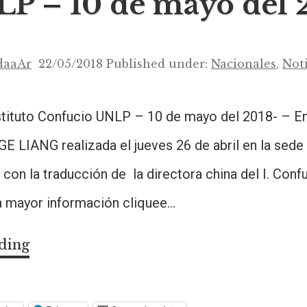
P – 10 de mayo del 
daaAr
22/05/2018
Published under:
Nacionales
,
Noti
stituto Confucio UNLP – 10 de mayo del 2018- – En
GE LIANG realizada el jueves 26 de abril en la sede 
on la traducción de la directora china del I. Conf
ra mayor información cliquee…
ding
Noticias
del
Instituto