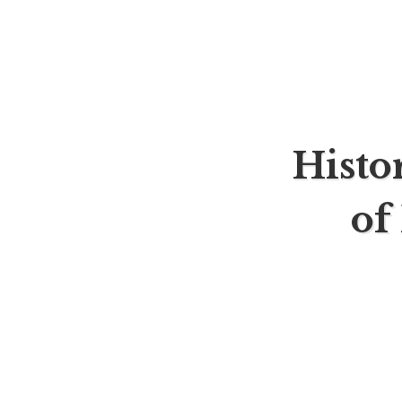
Histo
of