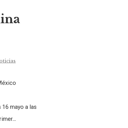
hina
oticias
México
16 mayo a las
primer…