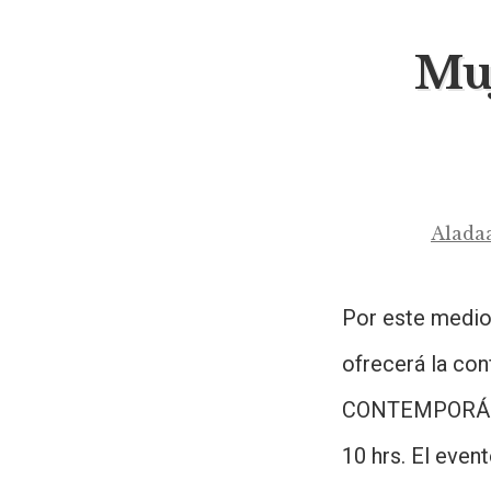
Muj
Alada
Por este medio
ofrecerá la c
CONTEMPORÁNEA
10 hrs. El even