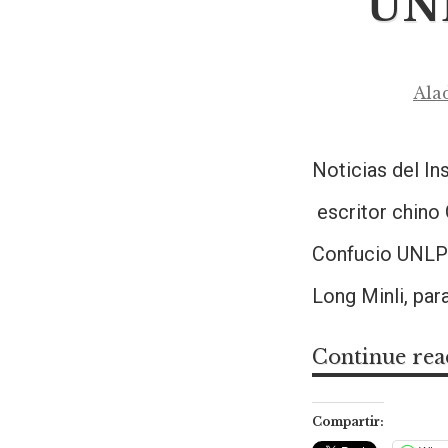
UNL
Ala
Noticias del In
escritor chino 
Confucio UNLP c
Long Minli, pa
Continue rea
Compartir: