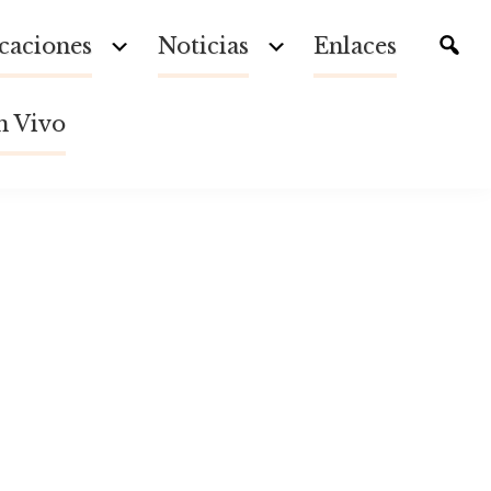
caciones
Noticias
Enlaces
Tog
Toggle Child Menu
Toggle Child Menu
sear
n Vivo