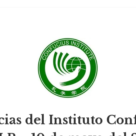
UNLP
cias del Instituto Con