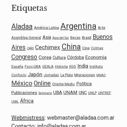
Etiquetas
Argentina
Aladaa
América Latina
Arte
Buenos
Asia
Brasil
Asamblea General
Becas
Asia del Sur
China
Aires
Cechimex
Cine
Colmex
CARI
Congreso
Corea
Economía
Córdoba
Cultura
India
España
Fsoc-UBA
GEALA
Historia
IIGG
Instituto
Japón
Migraciones
Confucio
Jornadas
La Plata
MNAO
México
Online
Política
Oriente Medio
UBA
UNAM
Publicaciones
UNC
UNLP
UNTREF
Seminario
África
USAL
Webmistress
: webmaster@aladaa.com.ar
Contacto: info@aladaa.com.ar