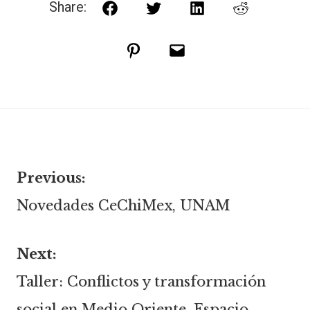
Share:
Facebook
Twitter
LinkedIn
Reddit
Pinterest
Email
Previous:
Navegación
Novedades CeChiMex, UNAM
de
Next:
Taller: Conflictos y transformación
entradas
social en Medio Oriente, Espacio