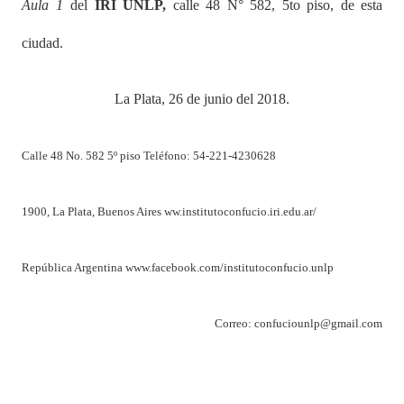
Aula 1
del
IRI UNLP,
calle 48 N° 582, 5to piso, de esta
ciudad.
La Plata, 26 de junio del 2018.
Calle 48 No. 582 5º piso Teléfono: 54-221-4230628
1900, La Plata, Buenos Aires ww.institutoconfucio.iri.edu.ar/
República Argentina www.facebook.com/institutoconfucio.unlp
Correo: confuciounlp@gmail.com