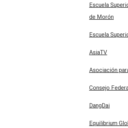
Escuela Superi
de Morón
Escuela Superi
AsiaTV
Asociación para
Consejo Federa
DangDai
Equilibrium Glo