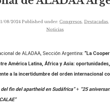
onal de ALADAA Arge
21/08/2024
Published under:
Congresos
,
Destacadas
Noticias
cional de ALADAA, Sección Argentina:
“La Cooper
ntre América Latina, África y Asia: oportunidades
rente a la incertidumbre del orden internacional
 del fin del apartheid en Sudáfrica”
+
“25 aniversar
OCALAE”