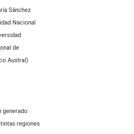
aría Sánchez
sidad Nacional
versidad
ional de
co Austral)
an generado
stintas regiones