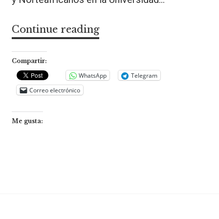
Continue reading
Conferencia:
Narrativas
de
Compartir:
migración,
WhatsApp
Telegram
Correo electrónico
identidad,
género
Me gusta:
y
feminismo
en
la
literatura
marroquí-
catalana