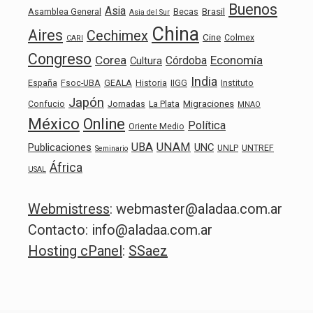
Buenos
Asia
Brasil
Asamblea General
Becas
Asia del Sur
China
Aires
Cechimex
Cine
Colmex
CARI
Congreso
Corea
Economía
Córdoba
Cultura
India
España
Fsoc-UBA
GEALA
Historia
IIGG
Instituto
Japón
Migraciones
Confucio
Jornadas
La Plata
MNAO
México
Online
Política
Oriente Medio
UBA
UNAM
Publicaciones
UNC
UNLP
UNTREF
Seminario
África
USAL
Webmistress
: webmaster@aladaa.com.ar
Contacto: info@aladaa.com.ar
Hosting cPanel
:
SSaez