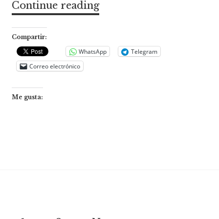
Continue reading
Irán
y
los
Compartir:
estados
WhatsApp
Telegram
Correo electrónico
del
Golfo
Me gusta:
Pérsico:
entre
dinámicas
de
conflicto
y
reformas
adaptativas,