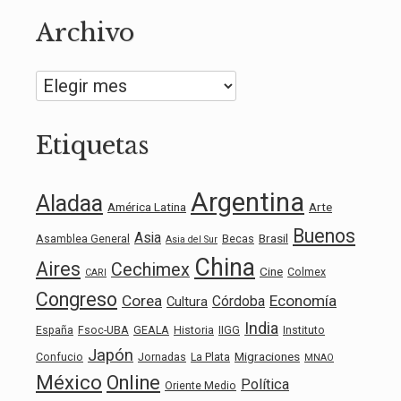
Archivo
Archivo
Etiquetas
Argentina
Aladaa
América Latina
Arte
Buenos
Asia
Brasil
Asamblea General
Becas
Asia del Sur
China
Aires
Cechimex
Cine
Colmex
CARI
Congreso
Corea
Economía
Córdoba
Cultura
India
España
Fsoc-UBA
GEALA
Historia
IIGG
Instituto
Japón
Migraciones
Confucio
Jornadas
La Plata
MNAO
México
Online
Política
Oriente Medio