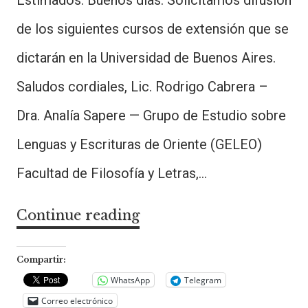
Estimados: Buenos días. Solicitamos difusión
de los siguientes cursos de extensión que se
dictarán en la Universidad de Buenos Aires.
Saludos cordiales, Lic. Rodrigo Cabrera –
Dra. Analía Sapere — Grupo de Estudio sobre
Lenguas y Escrituras de Oriente (GELEO)
Facultad de Filosofía y Letras,…
Continue reading
Cursos
de
lenguas
Compartir:
orientales
WhatsApp
Telegram
Correo electrónico
en