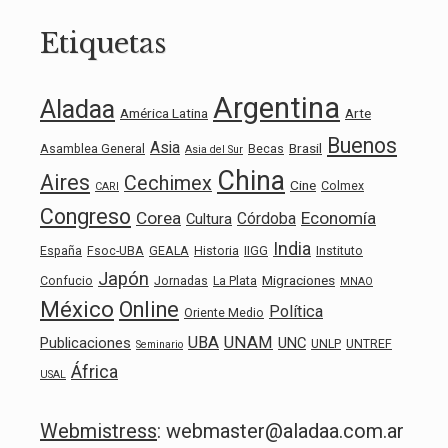
Etiquetas
Argentina
Aladaa
América Latina
Arte
Buenos
Asia
Brasil
Asamblea General
Becas
Asia del Sur
China
Aires
Cechimex
Cine
Colmex
CARI
Congreso
Corea
Economía
Córdoba
Cultura
India
España
Fsoc-UBA
GEALA
Historia
IIGG
Instituto
Japón
Migraciones
Confucio
Jornadas
La Plata
MNAO
México
Online
Política
Oriente Medio
UBA
UNAM
Publicaciones
UNC
UNLP
UNTREF
Seminario
África
USAL
Webmistress
: webmaster@aladaa.com.ar