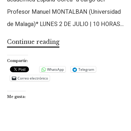
Profesor Manuel MONTALBAN (Universidad
de Malaga)* LUNES 2 DE JULIO | 10 HORAS…
Continue reading
Interculturalidad
e
internacionalización
Compartir:
en
WhatsApp
Telegram
Correo electrónico
la
movilidad
Me gusta:
académica
España-
Corea.
GEEA-