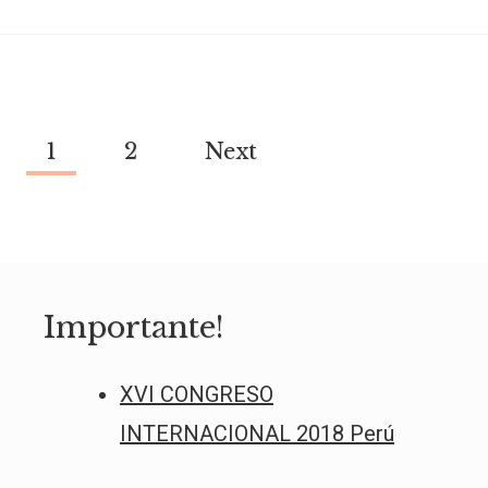
IIGG
UBA
1
2
Next
Page
navigation
Importante!
XVI CONGRESO
INTERNACIONAL 2018 Perú