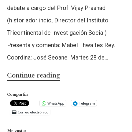
debate a cargo del Prof. Vijay Prashad
(historiador indio, Director del Instituto
Tricontinental de Investigación Social)
Presenta y comenta: Mabel Thwaites Rey.
Coordina: José Seoane. Martes 28 de…
Continue reading
Charla-
debate:
Crisis
Compartir:
e
WhatsApp
Telegram
Correo electrónico
Imperialismo
en
Me gusta: