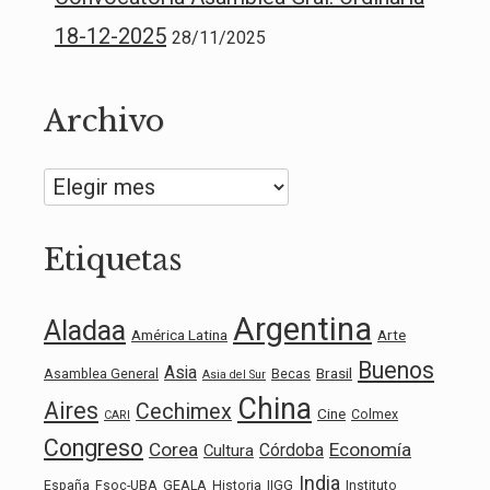
18-12-2025
28/11/2025
Archivo
Archivo
Etiquetas
Argentina
Aladaa
América Latina
Arte
Buenos
Asia
Brasil
Asamblea General
Becas
Asia del Sur
China
Aires
Cechimex
Cine
Colmex
CARI
Congreso
Corea
Economía
Córdoba
Cultura
India
España
Fsoc-UBA
GEALA
Historia
IIGG
Instituto