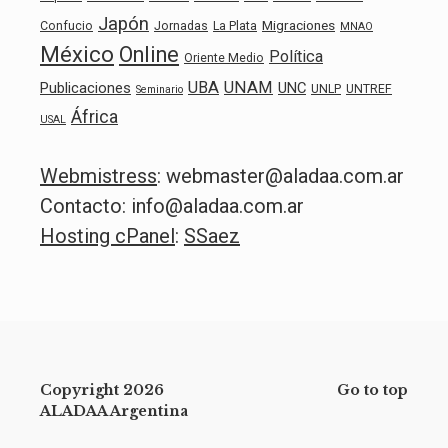
Japón
Migraciones
Confucio
Jornadas
La Plata
MNAO
México
Online
Política
Oriente Medio
UBA
UNAM
Publicaciones
UNC
UNLP
UNTREF
Seminario
África
USAL
Webmistress
: webmaster@aladaa.com.ar
Contacto: info@aladaa.com.ar
Hosting cPanel
:
SSaez
Copyright 2026
Go to top
ALADAA Argentina