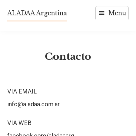
Skip
ALADAA Argentina
Menu
to
content
Contacto
VIA EMAIL
info@aladaa.com.ar
VIA WEB
facebook.com/aladaaarg