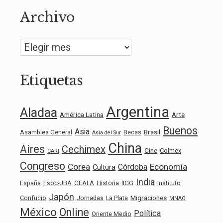
Archivo
Archivo
Etiquetas
Argentina
Aladaa
América Latina
Arte
Buenos
Asia
Brasil
Asamblea General
Becas
Asia del Sur
China
Aires
Cechimex
Cine
Colmex
CARI
Congreso
Corea
Economía
Córdoba
Cultura
India
España
Fsoc-UBA
GEALA
Historia
IIGG
Instituto
Japón
Migraciones
Confucio
Jornadas
La Plata
MNAO
México
Online
Política
Oriente Medio