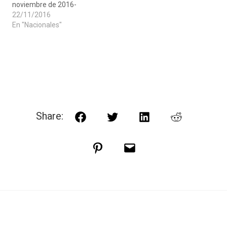
noviembre de 2016-
22/11/2016
En "Nacionales"
Share:
Facebook
Twitter
LinkedIn
Reddit
Pinterest
Email