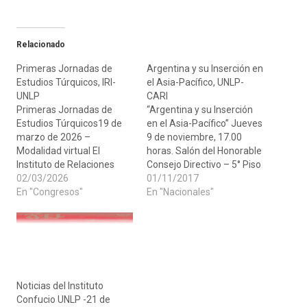
Relacionado
Primeras Jornadas de
Argentina y su Inserción en
Estudios Túrquicos, IRI-
el Asia-Pacífico, UNLP-
UNLP
CARI
Primeras Jornadas de
“Argentina y su Inserción
Estudios Túrquicos19 de
en el Asia-Pacífico” Jueves
marzo de 2026 –
9 de noviembre, 17.00
Modalidad virtual El
horas. Salón del Honorable
Instituto de Relaciones
Consejo Directivo – 5° Piso
Internacionales (IRI) de la
02/03/2026
Facultad de Ciencias
01/11/2017
Universidad Nacional de La
En "Congresos"
Jurídicas y Sociales – Calle
En "Nacionales"
Plata, a través del
48 N°582 - La Plata. Panel
Departamento de Eurasia,
académico conjunto entre
la Cátedra Libre de
el Departamento de Asia y
Estudios Turcos y la
el Pacífico del Instituto de
Cátedra de Azerbaiyán,
Relaciones
convoca a participar en las
Internacionales y el Comité
Noticias del Instituto
Primeras Jornadas de…
de…
Confucio UNLP -21 de