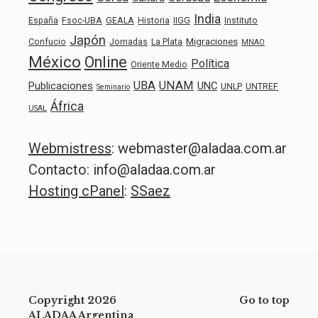
India
España
Fsoc-UBA
GEALA
Historia
IIGG
Instituto
Japón
Migraciones
Confucio
Jornadas
La Plata
MNAO
México
Online
Política
Oriente Medio
UBA
UNAM
Publicaciones
UNC
UNLP
UNTREF
Seminario
África
USAL
Webmistress
: webmaster@aladaa.com.ar
Contacto: info@aladaa.com.ar
Hosting cPanel
:
SSaez
Copyright 2026
Go to top
ALADAA Argentina