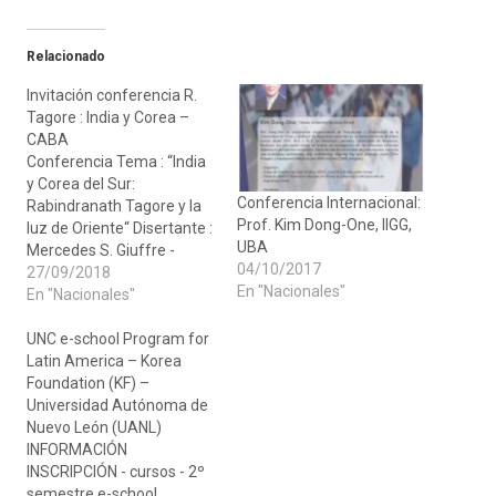
Relacionado
Invitación conferencia R.
Tagore : India y Corea –
CABA
Conferencia Tema : “India
y Corea del Sur:
Conferencia Internacional:
Rabindranath Tagore y la
Prof. Kim Dong-One, IIGG,
luz de Oriente“ Disertante :
UBA
Mercedes S. Giuffre -
04/10/2017
CECCHI - CARI Jueves 4
27/09/2018
En "Nacionales"
de Octubre – 18 Hs.
En "Nacionales"
CENTRO CULTURAL
COREANO – CNEL. DIAZ
UNC e-school Program for
2884, CABA Antiquísimas
Latin America – Korea
fuentes, revelan un
Foundation (KF) –
temprano inicio de
Universidad Autónoma de
contactos entre ambos
Nuevo León (UANL)
países. En…
INFORMACIÓN
INSCRIPCIÓN - cursos - 2º
semestre e-school